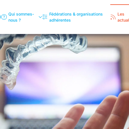
Qui sommes-
Fédérations & organisations
Les
l
nous ?
adhérentes
actual