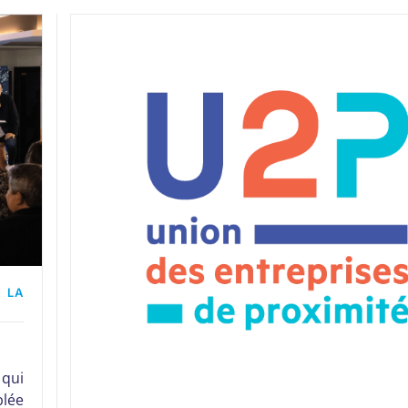
 LA
 qui
blée