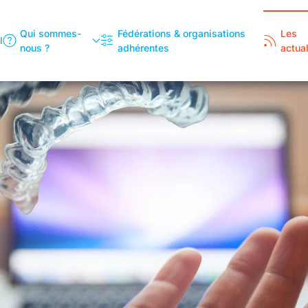
Qui sommes-
Fédérations & organisations
Les
l
nous ?
adhérentes
actual
Promouvoir
Une économie fondée sur la
proximité à la fois créatrice
d’emploi, source de richesse et