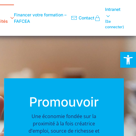
Intranet
Financer votre formation –
Contact
ités
FAFCEA
(Se
connecter)
Ouvrir la
Conseiller
En accompagnant nos adhérents
sur toute question administrative,
sociale ou juridique.