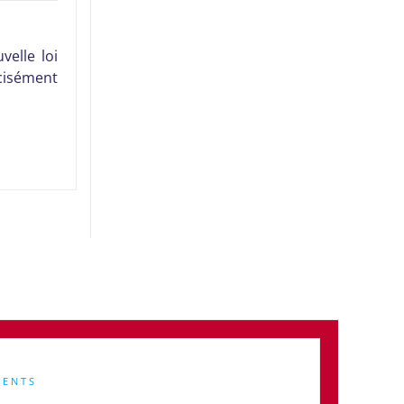
velle loi
cisément
MENTS