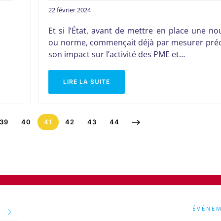
22 février 2024
Et si l’État, avant de mettre en place une nou
ou norme, commençait déjà par mesurer pré
son impact sur l’activité des PME et…
LIRE LA SUITE
39
40
41
42
43
44
ÉVÉNE
RE