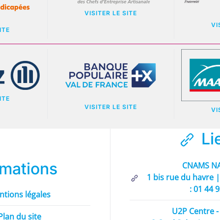
VISITER LE SITE
VI
ITE
ITE
VISITER LE SITE
VI
Li
rmations
CNAMS NA
1 bis rue du havre |
: 01 44 
ntions légales
U2P Centre - 
Plan du site