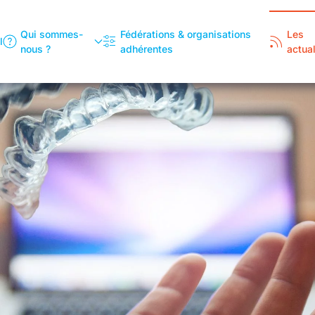
Qui sommes-
Fédérations & organisations
Les
l
nous ?
adhérentes
actual
Promou
Une économie fondé
proximité à la fois 
d’emploi, source de r