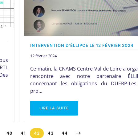
INTERVENTION D’ÉLLIPCE LE 12 FÉVRIER 2024
12 février 2024
ous
 RTL
Ce matin, la CNAMS Centre-Val de Loire a org
Des
rencontre avec notre partenaire ÉLLI
concernant les obligations du DUERP-Les
pro…
LIRE LA SUITE
40
41
42
43
44