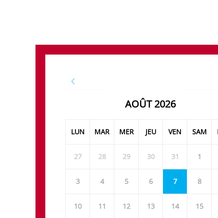
JUILLET
SEPTEMB
AOÛT 2026
LUN
MAR
MER
JEU
VEN
SAM
27
28
29
30
31
1
3
4
5
6
7
8
10
11
12
13
14
15