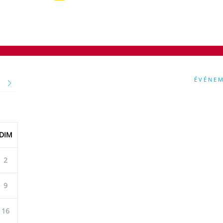
ÉVÉNE
RE
DIM
2
9
16