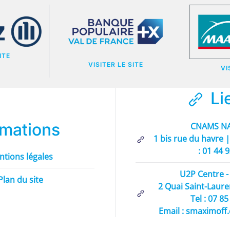
ITE
VISITER LE SITE
VI
Li
rmations
CNAMS NA
1 bis rue du havre |
: 01 44 
ntions légales
U2P Centre - 
Plan du site
2 Quai Saint-Laure
Tel : 07 8
Email : smaximoff.