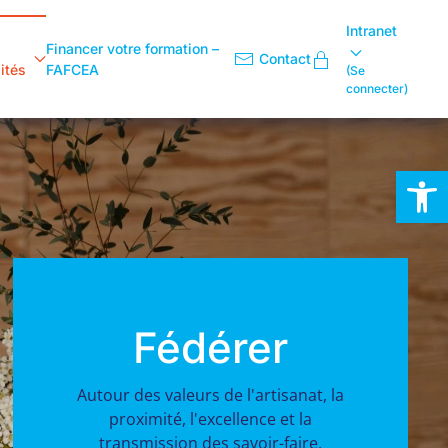
Intranet
Financer votre formation –
Contact
ités
FAFCEA
(Se
connecter)
Ouvrir la
Fédérer
Autour des valeurs de l'artisanat, la
proximité, l'excellence et la
transmission des savoir-faire.