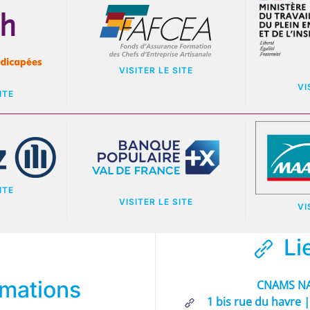
VISITER LE SITE
VI
ITE
ITE
VISITER LE SITE
VI
Li
rmations
CNAMS NA
1 bis rue du havre |