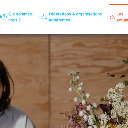
Qui sommes-
Fédérations & organisations
Les
l
nous ?
adhérentes
actual
Autou
tr