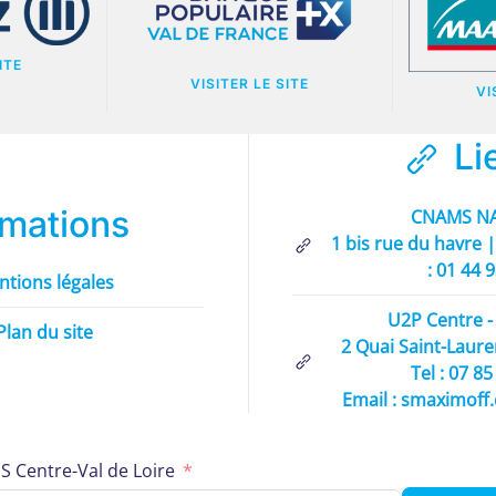
ITE
VISITER LE SITE
VI
Li
rmations
CNAMS NA
1 bis rue du havre |
: 01 44 
ntions légales
U2P Centre - 
Plan du site
2 Quai Saint-Laure
Tel : 07 8
Email : smaximoff.
 Centre-Val de Loire