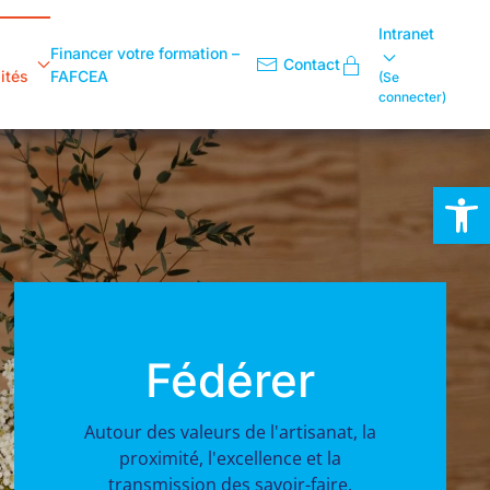
Intranet
Financer votre formation –
Contact
ités
FAFCEA
(Se
connecter)
Ouvrir la
Fédérer
Autour des valeurs de l'artisanat, la
proximité, l'excellence et la
transmission des savoir-faire.