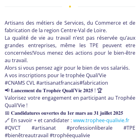
Artisans des métiers de Services, du Commerce et de
fabrication de la region Centre-Val de Loire.
La qualité de vie au travail n’est pas réservée qu’aux
grandes entreprises, même les TPE peuvent etre
concernées!Vous menez des actions pour le bien-être
au travail.
Alors si vous pensez agir pour le bien de vos salariés.
A vos inscriptions pour le trophée Quali’Vie
#CNAMS CVL
#artisanatfrancais
#fabrication
📢
𝐋𝐚𝐧𝐜𝐞𝐦𝐞𝐧𝐭 𝐝𝐮 𝐓𝐫𝐨𝐩𝐡𝐞́𝐞 𝐐𝐮𝐚𝐥𝐢’𝐕𝐢𝐞 𝟐𝟎𝟐𝟓 !
🏆
Valorisez votre engagement en participant au Trophée
Quali’Vie !
📅
𝐂𝐚𝐧𝐝𝐢𝐝𝐚𝐭𝐮𝐫𝐞𝐬 𝐨𝐮𝐯𝐞𝐫𝐭𝐞𝐬 𝐝𝐮 𝟏𝐞𝐫 𝐦𝐚𝐫𝐬 𝐚𝐮 𝟑𝟏 𝐣𝐮𝐢𝐥𝐥𝐞𝐭 𝟐𝟎𝟐𝟓
🔗
En savoir + et candidater :
www.trophee-qualivie.fr
#QVCT #artisanat #professionliberale #TPE
#bienêtreautravail #trophéequalivie