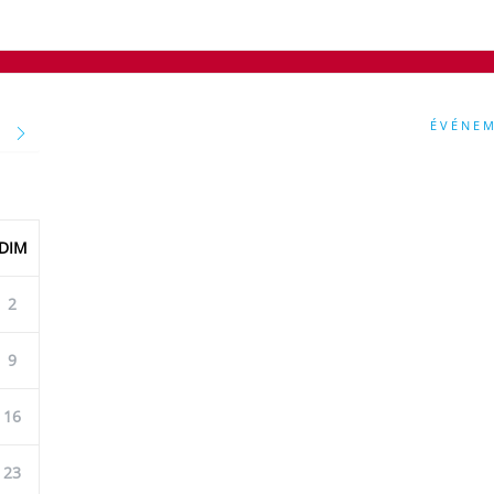
ÉVÉNE
RE
DIM
2
9
16
23