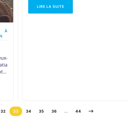
LIRE LA SUITE
L À
ON
ux-
atia
nt…
32
33
34
35
36
…
44