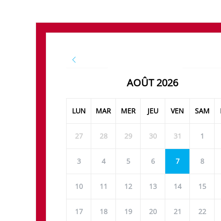
JUILLET
SEPTEMB
AOÛT 2026
LUN
MAR
MER
JEU
VEN
SAM
27
28
29
30
31
1
3
4
5
6
7
8
10
11
12
13
14
15
17
18
19
20
21
22