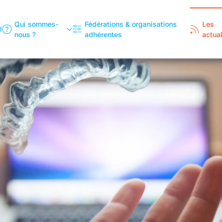
Qui sommes-
Fédérations & organisations
Les
l
nous ?
adhérentes
actual
Promouvoir
Une économie fondée sur la
proximité à la fois créatrice
d’emploi, source de richesse et