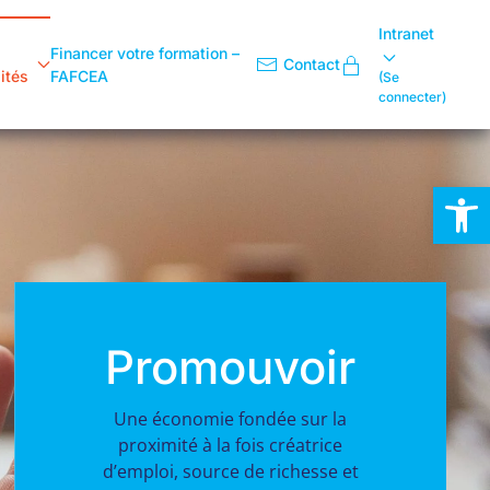
Intranet
Financer votre formation –
Contact
ités
FAFCEA
(Se
connecter)
Ouvrir la
Conseiller
En accompagnant nos adhérents
sur toute question administrative,
sociale ou juridique.