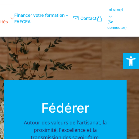
Intranet
Financer votre formation –
Contact
ités
FAFCEA
(Se
connecter)
Ouvrir la
Fédérer
Autour des valeurs de l'artisanat, la
proximité, l'excellence et la
transmission des savoir-faire.