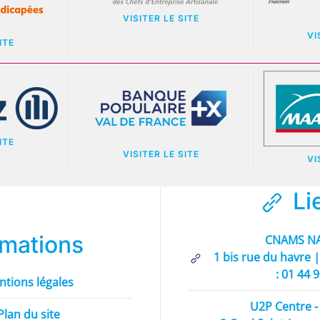
VISITER LE SITE
VI
ITE
ITE
VISITER LE SITE
VI
Li
rmations
CNAMS NA
1 bis rue du havre |
: 01 44 
ntions légales
U2P Centre - 
Plan du site