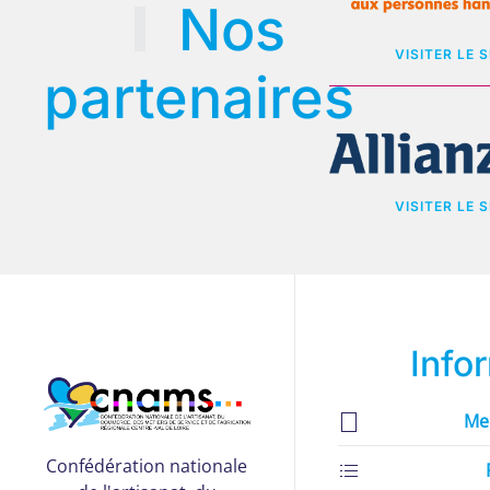
Nos
VISITER LE S
partenaires
VISITER LE S
Info
Me
Confédération nationale