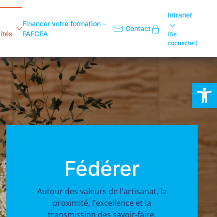
Intranet
Financer votre formation –
Contact
ités
FAFCEA
(Se
connecter)
Ouvrir la
Fédérer
Autour des valeurs de l'artisanat, la
proximité, l'excellence et la
transmission des savoir-faire.