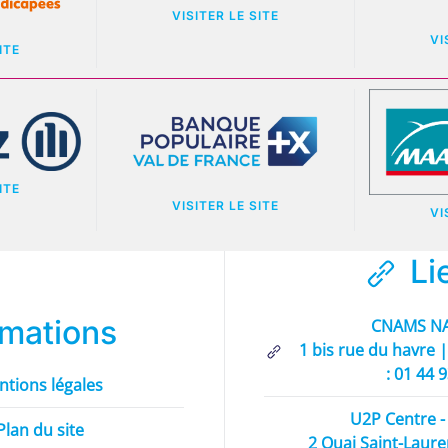
VISITER LE SITE
VI
ITE
ITE
VISITER LE SITE
VI
Li
rmations
CNAMS NA
1 bis rue du havre |
: 01 44 
ntions légales
U2P Centre - 
Plan du site
2 Quai Saint-Laure