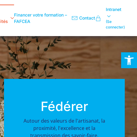
Intranet
Financer votre formation –
Contact
ités
FAFCEA
(Se
connecter)
Ouvrir la
Fédérer
Autour des valeurs de l'artisanat, la
proximité, l'excellence et la
transmission des savoir-faire.